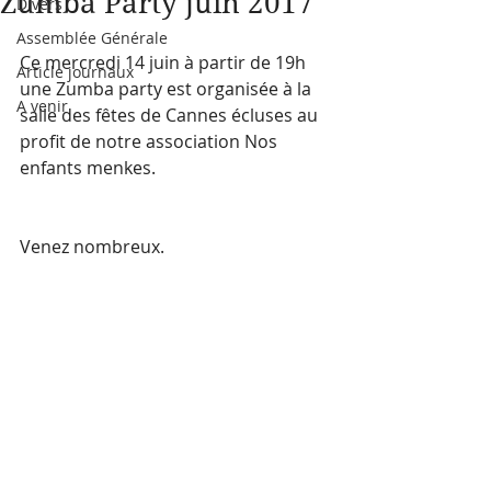
Zumba Party juin 2017
Divers
Assemblée Générale
Ce mercredi 14 juin à partir de 19h 
Article journaux
une Zumba party est organisée à la 
A venir
salle des fêtes de Cannes écluses au 
profit de notre association Nos 
enfants menkes.
Venez nombreux.