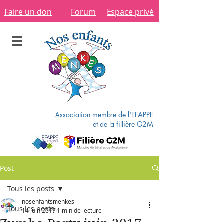
Faire un don
Forum
Espace privé
Association membre de l'EFAPPE
et de la fillière G2M
Post
Tous les posts
nosenfantsmenkes
Tous les posts
14 juin 2017
1 min de lecture