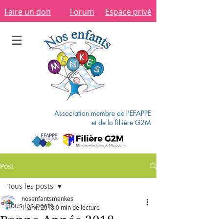
Faire un don
Forum
Espace privé
Association membre de l'EFAPPE
et de la fillière G2M
Post
Tous les posts
nosenfantsmenkes
Tous les posts
1 janv. 2018
0 min de lecture