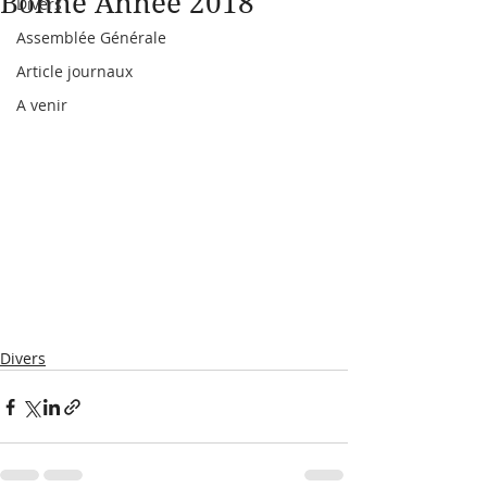
Bonne Année 2018
Divers
Assemblée Générale
Article journaux
A venir
Divers