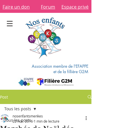
Faire un don
Forum
Espace privé
Association membre de l'EFAPPE
et de la fillière G2M
Post
Tous les posts
nosenfantsmenkes
Tous les posts
22 nov. 2016
1 min de lecture