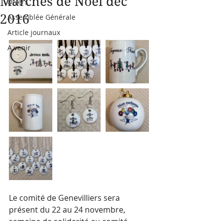
Marchés de Noël déc
Divers
2016
Assemblée Générale
Article journaux
A venir
Le comité de Genevilliers sera 
présent du 22 au 24 novembre, 