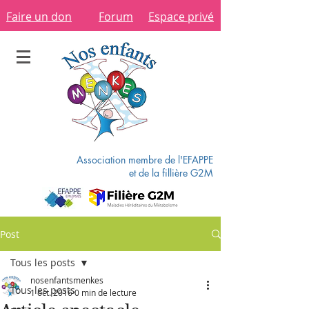
Faire un don
Forum
Espace privé
Association membre de l'EFAPPE
et de la fillière G2M
Post
Tous les posts
nosenfantsmenkes
Tous les posts
1 oct. 2016
0 min de lecture