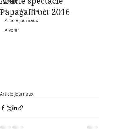
Article spectacle
Divers
Papagalli oct 2016
Assemblée Générale
Article journaux
A venir
Article journaux