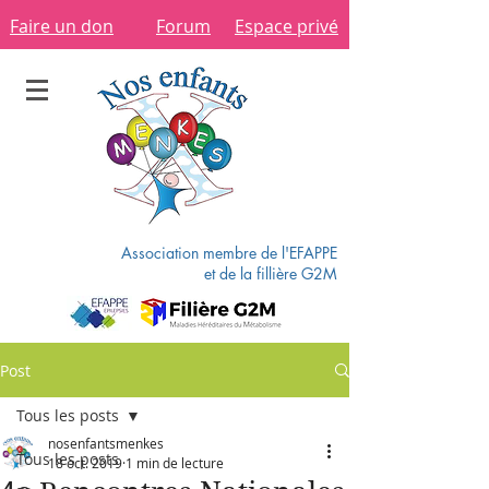
Faire un don
Forum
Espace privé
Association membre de l'EFAPPE
et de la fillière G2M
Post
Tous les posts
nosenfantsmenkes
Tous les posts
18 oct. 2019
1 min de lecture