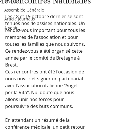
4e Rencontres Nationales
Divers
Assemblée Générale
Les 18 et 19 octobre dernier se sont 
Article journaux
tenues nos 4e assises nationales. Un 
A venir
rendez-vous important pour tous les 
membres de l'association et pour 
toutes les familles que nous suivons. 
Ce rendez-vous a été organisé cette 
année par le comité de Bretagne à 
Brest.
Ces rencontres ont été l'occasion de 
nous ouvrir et signer un partenariat 
avec l'association italienne "Angeli 
per la Vita". Nul doute que nous 
allons unir nos forces pour 
poursuivre des buts communs.
En attendant un résumé de la 
conférence médicale, un petit retour 